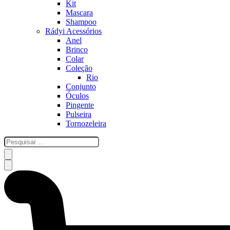
Kit
Mascara
Shampoo
Rádyi Acessórios
Anel
Brinco
Colar
Coleção
Rio
Conjunto
Óculos
Pingente
Pulseira
Tornozeleira
esquisar
…