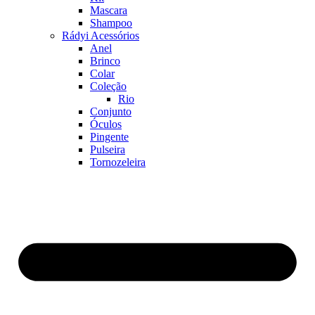
Mascara
Shampoo
Rádyi Acessórios
Anel
Brinco
Colar
Coleção
Rio
Conjunto
Óculos
Pingente
Pulseira
Tornozeleira