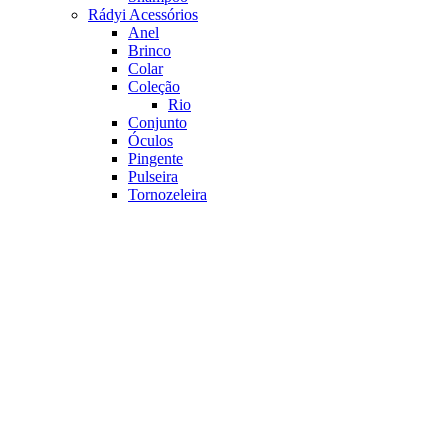
Rádyi Acessórios
Anel
Brinco
Colar
Coleção
Rio
Conjunto
Óculos
Pingente
Pulseira
Tornozeleira