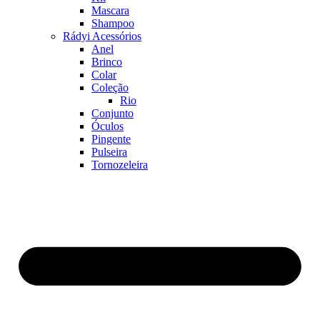
Mascara
Shampoo
Rádyi Acessórios
Anel
Brinco
Colar
Coleção
Rio
Conjunto
Óculos
Pingente
Pulseira
Tornozeleira