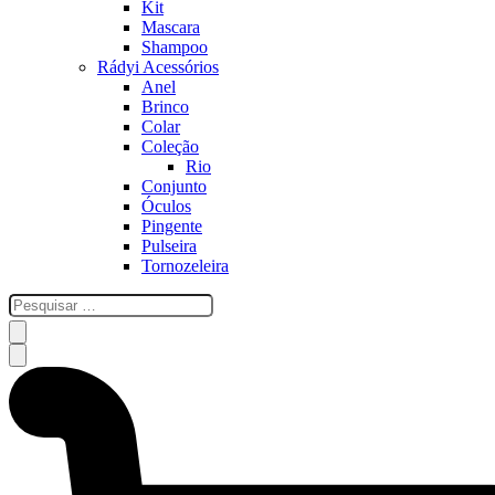
Kit
Mascara
Shampoo
Rádyi Acessórios
Anel
Brinco
Colar
Coleção
Rio
Conjunto
Óculos
Pingente
Pulseira
Tornozeleira
esquisar
…