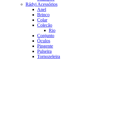
Rádyi Acessórios
Anel
Brinco
Colar
Coleção
Rio
Conjunto
Óculos
Pingente
Pulseira
Tornozeleira