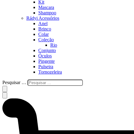
Kit
Mascara
Shampoo
Rádyi Acessórios
Anel
Brinco
Colar
Coleção
Rio
Conjunto
Óculos
Pingente
Pulseira
Tornozeleira
Pesquisar …