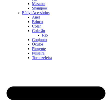
Mascara
Shampoo
Rádyi Acessórios
Anel
Brinco
Colar
Coleção
Rio
Conjunto
Óculos
Pingente
Pulseira
Tornozeleira