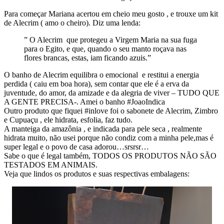
Para começar Mariana acertou em cheio meu gosto , e trouxe um kit
de Alecrim ( amo o cheiro). Diz uma lenda:
” O Alecrim que protegeu a Virgem Maria na sua fuga
para o Egito, e que, quando o seu manto roçava nas
flores brancas, estas, iam ficando azuis.”
O banho de Alecrim equilibra o emocional e restitui a energia
perdida ( caiu em boa hora), sem contar que ele é a erva da
juventude, do amor, da amizade e da alegria de viver – TUDO QUE
A GENTE PRECISA-. Amei o banho #JoaoIndica
Outro produto que fiquei #inlove foi o sabonete de Alecrim, Zimbro
e Cupuaçu , ele hidrata, esfolia, faz tudo.
A manteiga da amazônia , e indicada para pele seca , realmente
hidrata muito, não usei porque não condiz com a minha pele,mas é
super legal e o povo de casa adorou…srsrsr…
Sabe o que é legal também, TODOS OS PRODUTOS NÃO SÃO
TESTADOS EM ANIMAIS.
Veja que lindos os produtos e suas respectivas embalagens: