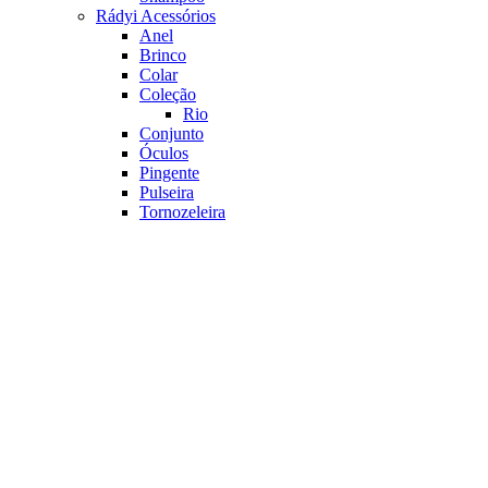
Rádyi Acessórios
Anel
Brinco
Colar
Coleção
Rio
Conjunto
Óculos
Pingente
Pulseira
Tornozeleira