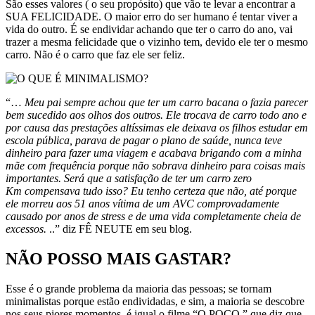
São esses valores ( o seu propósito) que vão te levar a encontrar a
SUA FELICIDADE. O maior erro do ser humano é tentar viver a
vida do outro. É se endividar achando que ter o carro do ano, vai
trazer a mesma felicidade que o vizinho tem, devido ele ter o mesmo
carro. Não é o carro que faz ele ser feliz.
“…
Meu pai sempre achou que ter um carro bacana o fazia parecer
bem sucedido aos olhos dos outros. Ele trocava de carro todo ano e
por causa das prestações altíssimas ele deixava os filhos estudar em
escola pública, parava de pagar o plano de saúde, nunca teve
dinheiro para fazer uma viagem e acabava brigando com a minha
mãe com frequência porque não sobrava dinheiro para coisas mais
importantes. Será que a satisfação de ter um carro zero
Km compensava tudo isso? Eu tenho certeza que não, até porque
ele morreu aos 51 anos vítima de um AVC comprovadamente
causado por anos de stress e de uma vida completamente cheia de
excessos.
..” diz FÊ NEUTE em seu blog.
NÃO POSSO MAIS GASTAR?
Esse é o grande problema da maioria das pessoas; se tornam
minimalistas porque estão endividadas, e sim, a maioria se descobre
nos seus piores momentos, é igual o filme “O POÇO ” que diz que