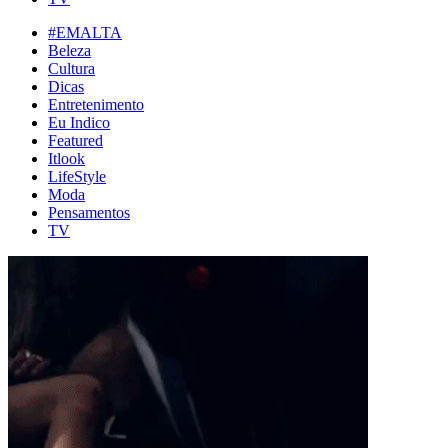
#EMALTA
Beleza
Cultura
Dicas
Entretenimento
Eu Indico
Featured
Itlook
LifeStyle
Moda
Pensamentos
TV