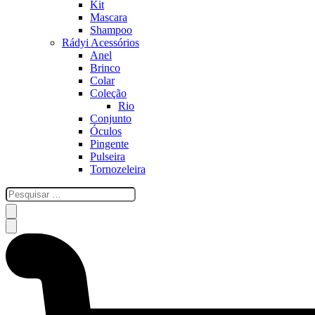
Kit
Mascara
Shampoo
Rádyi Acessórios
Anel
Brinco
Colar
Coleção
Rio
Conjunto
Óculos
Pingente
Pulseira
Tornozeleira
esquisar
…