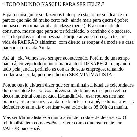
” TODO MUNDO NASCEU PARA SER FELIZ.”
E para conseguir isso, fazemos tudo que está ao nosso alcance ( e
parece que não dá muito certo néh, ainda mais para quem é pobre,
ou nasceu em uma família de classe média). E a sociedade do
consumo, mostra que para se ter felicidade, o caminho é o sucesso,
seja ele profissional ou pessoal. Porque ai você começa a ter um
vida de PADRÃO altissimo, com direito as roupas da moda e a casa
parecida com a da Anitta.
Até ai , ok. Vemos isso sempre acontecendo. Porém, de um tempo
para cá, eu vejo todo mundo praticando o DESAPEGO e jogando
tudo pela janela, pedindo as contas de seus empregos, tentando
mudar a sua vida, porque é bonito SER MINIMALISTA.
Porque ouviu alguém dizer que ser minimalista igual as celebridades
do momento é ter poucos móveis sendo brancos e se possível na
decor industrial com pegada Escandinávia, usar roupas neutras;
branco , preto ou cinza , andar de bicicleta ou a pé, se tornar ativista,
defender os animais e praticar yoga todo dia as 05:00h da manha.
Mas ser Minimalista esta muito além de moda e de decoração. O
minimalista tem como essência viver com o que realmente tem
VALOR para você.