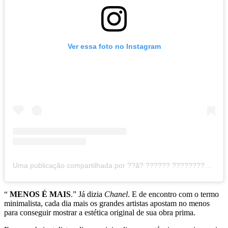
Ver essa foto no Instagram
Uma publicação compartilhada por ??ã? ?????? ?????????? (@joaomarcosscardoelli)
“
MENOS É MAIS
.” Já dizia
Chanel
. E de encontro com o termo
minimalista, cada dia mais os grandes artistas apostam no menos
para conseguir mostrar a estética original de sua obra prima.