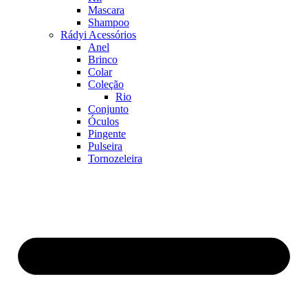
Mascara
Shampoo
Rádyi Acessórios
Anel
Brinco
Colar
Coleção
Rio
Conjunto
Óculos
Pingente
Pulseira
Tornozeleira