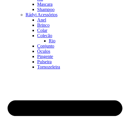
Mascara
Shampoo
Rádyi Acessórios
Anel
Brinco
Colar
Coleção
Rio
Conjunto
Óculos
Pingente
Pulseira
Tornozeleira