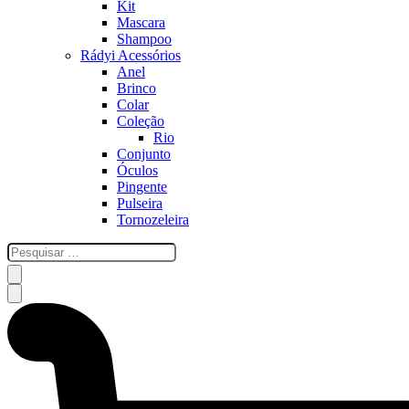
Kit
Mascara
Shampoo
Rádyi Acessórios
Anel
Brinco
Colar
Coleção
Rio
Conjunto
Óculos
Pingente
Pulseira
Tornozeleira
esquisar
…