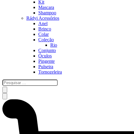
Kit
Mascara
Shampoo
Rádyi Acessórios
Anel
Brinco
Colar
Coleção
Rio
Conjunto
Óculos
Pingente
Pulseira
Tornozeleira
esquisar
…