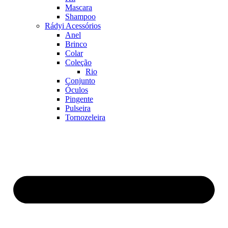
Mascara
Shampoo
Rádyi Acessórios
Anel
Brinco
Colar
Coleção
Rio
Conjunto
Óculos
Pingente
Pulseira
Tornozeleira