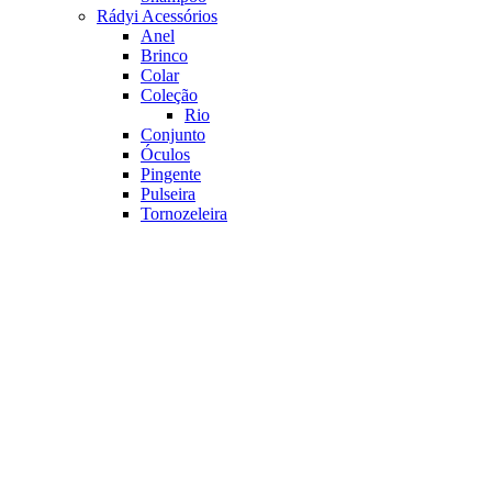
Rádyi Acessórios
Anel
Brinco
Colar
Coleção
Rio
Conjunto
Óculos
Pingente
Pulseira
Tornozeleira