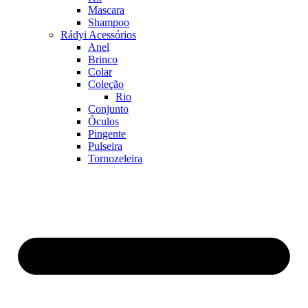
Mascara
Shampoo
Rádyi Acessórios
Anel
Brinco
Colar
Coleção
Rio
Conjunto
Óculos
Pingente
Pulseira
Tornozeleira