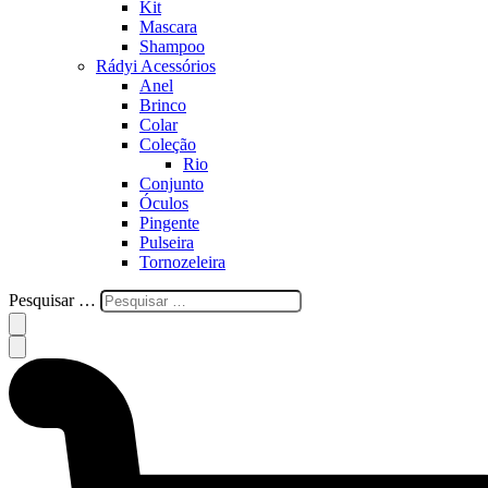
Kit
Mascara
Shampoo
Rádyi Acessórios
Anel
Brinco
Colar
Coleção
Rio
Conjunto
Óculos
Pingente
Pulseira
Tornozeleira
Pesquisar …