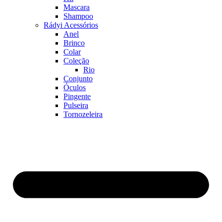
Mascara
Shampoo
Rádyi Acessórios
Anel
Brinco
Colar
Coleção
Rio
Conjunto
Óculos
Pingente
Pulseira
Tornozeleira