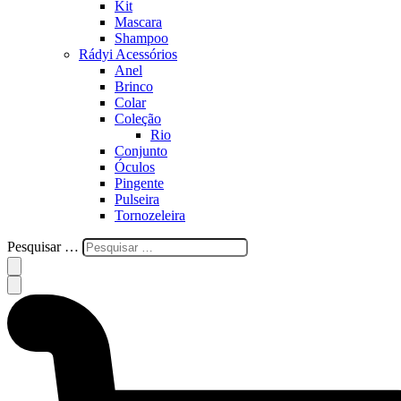
Kit
Mascara
Shampoo
Rádyi Acessórios
Anel
Brinco
Colar
Coleção
Rio
Conjunto
Óculos
Pingente
Pulseira
Tornozeleira
Pesquisar …