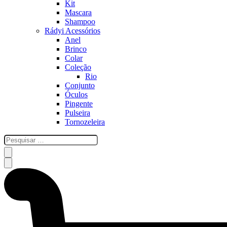
Kit
Mascara
Shampoo
Rádyi Acessórios
Anel
Brinco
Colar
Coleção
Rio
Conjunto
Óculos
Pingente
Pulseira
Tornozeleira
esquisar
…