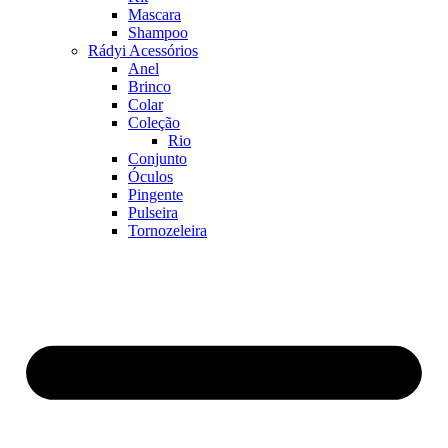
Mascara
Shampoo
Rádyi Acessórios
Anel
Brinco
Colar
Coleção
Rio
Conjunto
Óculos
Pingente
Pulseira
Tornozeleira