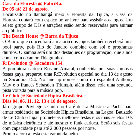
Casa da Floresta @ FabriKa.
De 05 até 21 de agosto.
Localizado no Itanhangá meio a Floresta da Tijuca, a Casa da
Floresta contará com espaço ao ar livre para assistir aos jogos. Um
seleto grupo de DJs e atrações estão sendo reservadas para animar
ao público.
The Beach House @ Barra da Tijuca.
O Bairro que concentrará a maioria dos jogos também receberá uma
pool party, pois Rio de Janeiro combina com sol e programas
diurnos. O samba será um dos destaques da programação, que ainda
conta com o cantor Thiaguinho.
R:Evolution @ Sacadura 154.
A produtora carioca Rosane Amaral, conhecida por suas famosas
festas gays, preparou uma R:Evolution especial no dia 13 de agosto
na Sacadura 154. No line up nomes como do espanhol Anthony
May e o francês Sebastien Triumph, além disso, rola uma segunda
pista voltada para a música pop.
Le Club @ Sociedade Hípica Brasileira.
Dias 04, 06, 11, 12, 13 e 18 de agosto.
Já o grupo Privilege se uniu ao Café de La Music e a Pacha para
armar residência na Sociedade Hípica Brasileira, na Lagoa. Batizado
de Le Club o lugar promete as melhores festas e os mais seletos DJs
de música eletrônica e até mesmo o funk carioca. Serão seis festas
com capacidade para até 2.000 pessoas por noite.
Pronto agora a festa esta garantida heim….