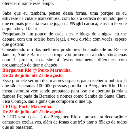
oferecer durante esse tempo.
Sabe que eu também, pensei dessa forma, uma porque se eu
estivesse na cidade maravilhosa, com toda a certeza do mundo que o
que eu mais gostaria era me jogar na
#Night
carioca, e assim fervo é
o que não vai faltar.
Pesquisando um pouco de cada sites e blogs de amigos, eu me
deparei com um roteiro bem legal, e vou dividir com vocês, espero
que gostem:
Considerado um dos melhores produtores da atualidade no Rio de
Janeiro, André Barros e sua trupe vão presentear a todos não apenas
com 1 projeto, mas sim 4 festas totalmente diferentes com
programação de tirar o chapéu.
Biergarten Rio @ Porto Maravilha.
De 22 de julho até 21 de agosto.
Esse promete ser um dos maiores espaços para receber o publico já
que são esperadas 100.000 pessoas por dia no Biergarten Rio. Uma
mega estrutura vem sendo preparada para isso e a abertura já rola a
famosa Feijoada da Berenice e nomes como Samba de Santa Clara,
Fica Comigo, são alguns que compõem o line up.
LED @ Porto Maravilha.
De 22 de julho até 21 de agosto.
A LED será a pista 2 do Biergarten Rio e apresentará decoração e
camarotes exclusivos, além de festas que irão tirar o fôlego de todos
que ali passarem.