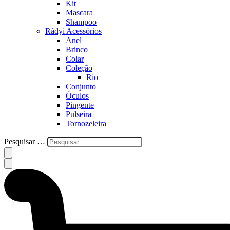
Kit
Mascara
Shampoo
Rádyi Acessórios
Anel
Brinco
Colar
Coleção
Rio
Conjunto
Óculos
Pingente
Pulseira
Tornozeleira
Pesquisar …