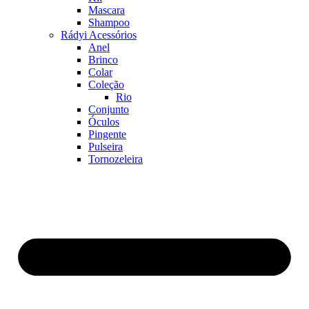
Mascara
Shampoo
Rádyi Acessórios
Anel
Brinco
Colar
Coleção
Rio
Conjunto
Óculos
Pingente
Pulseira
Tornozeleira