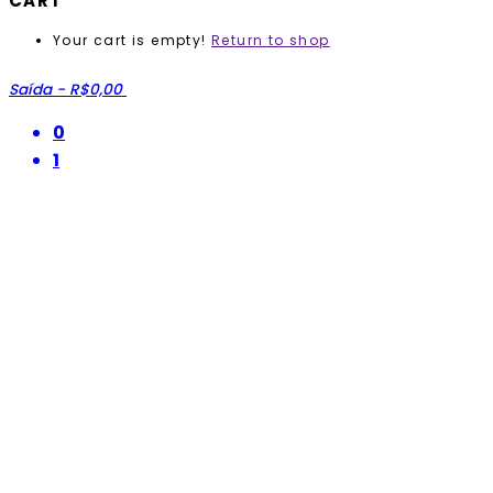
CART
Your cart is empty!
Return to shop
Saída
-
R$0,00
0
1