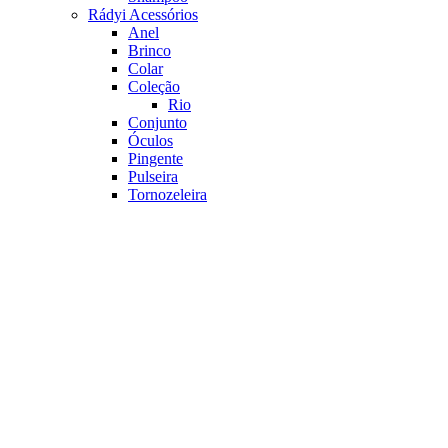
Rádyi Acessórios
Anel
Brinco
Colar
Coleção
Rio
Conjunto
Óculos
Pingente
Pulseira
Tornozeleira