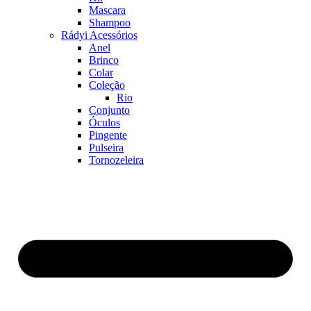
Mascara
Shampoo
Rádyi Acessórios
Anel
Brinco
Colar
Coleção
Rio
Conjunto
Óculos
Pingente
Pulseira
Tornozeleira