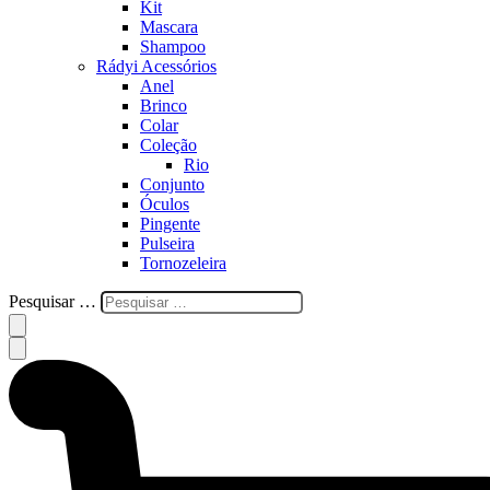
Kit
Mascara
Shampoo
Rádyi Acessórios
Anel
Brinco
Colar
Coleção
Rio
Conjunto
Óculos
Pingente
Pulseira
Tornozeleira
Pesquisar …