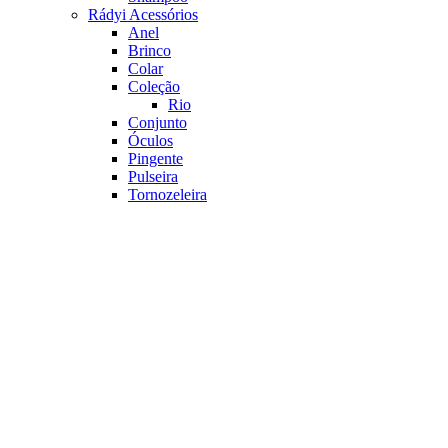
Rádyi Acessórios
Anel
Brinco
Colar
Coleção
Rio
Conjunto
Óculos
Pingente
Pulseira
Tornozeleira