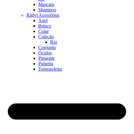
Mascara
Shampoo
Rádyi Acessórios
Anel
Brinco
Colar
Coleção
Rio
Conjunto
Óculos
Pingente
Pulseira
Tornozeleira