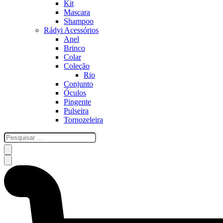
Kit
Mascara
Shampoo
Rádyi Acessórios
Anel
Brinco
Colar
Coleção
Rio
Conjunto
Óculos
Pingente
Pulseira
Tornozeleira
esquisar
…