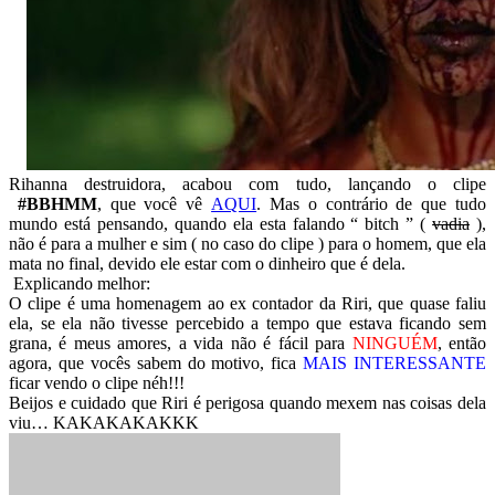
Rihanna destruidora, acabou com tudo, lançando o clipe
#BBHMM
, que você vê
AQUI
. Mas o contrário de que tudo
mundo está pensando, quando ela esta falando “
bitch
” (
vadia
),
não é para a mulher e sim ( no caso do clipe ) para o homem, que ela
mata no final, devido ele estar com o dinheiro que é dela.
Explicando melhor:
O clipe é uma homenagem ao ex contador da Riri, que quase faliu
ela, se ela não tivesse percebido a tempo que estava ficando sem
grana, é meus amores, a vida não é fácil para
NINGUÉM
, então
agora, que vocês sabem do motivo, fica
MAIS INTERESSANTE
ficar vendo o clipe néh!!!
Beijos e cuidado que Riri é perigosa quando mexem nas coisas dela
viu… KAKAKAKAKKK