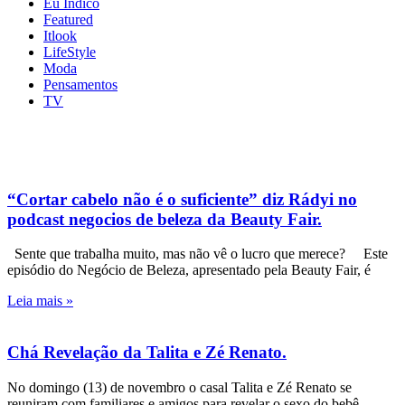
Eu Indico
Featured
Itlook
LifeStyle
Moda
Pensamentos
TV
“Cortar cabelo não é o suficiente” diz Rádyi no
podcast negocios de beleza da Beauty Fair.
Sente que trabalha muito, mas não vê o lucro que merece? Este
episódio do Negócio de Beleza, apresentado pela Beauty Fair, é
Leia mais »
Chá Revelação da Talita e Zé Renato.
No domingo (13) de novembro o casal Talita e Zé Renato se
reuniram com familiares e amigos para revelar o sexo do bebê.