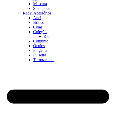
Mascara
Shampoo
Rádyi Acessórios
Anel
Brinco
Colar
Coleção
Rio
Conjunto
Óculos
Pingente
Pulseira
Tornozeleira