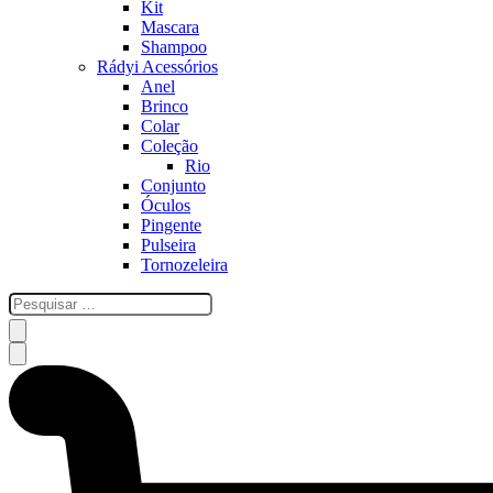
Kit
Mascara
Shampoo
Rádyi Acessórios
Anel
Brinco
Colar
Coleção
Rio
Conjunto
Óculos
Pingente
Pulseira
Tornozeleira
esquisar
…