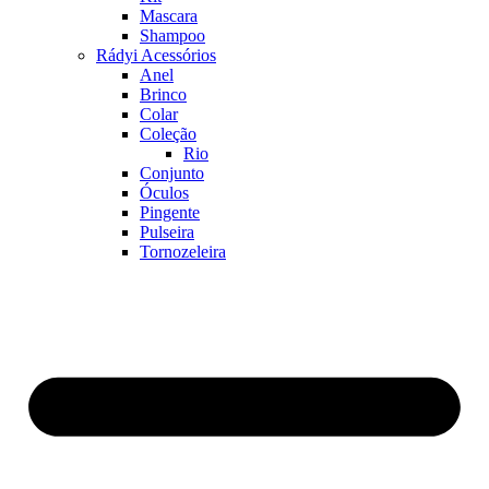
Mascara
Shampoo
Rádyi Acessórios
Anel
Brinco
Colar
Coleção
Rio
Conjunto
Óculos
Pingente
Pulseira
Tornozeleira