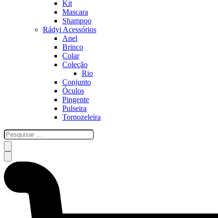
Kit
Mascara
Shampoo
Rádyi Acessórios
Anel
Brinco
Colar
Coleção
Rio
Conjunto
Óculos
Pingente
Pulseira
Tornozeleira
esquisar
…