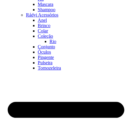
Mascara
Shampoo
Rádyi Acessórios
Anel
Brinco
Colar
Coleção
Rio
Conjunto
Óculos
Pingente
Pulseira
Tornozeleira