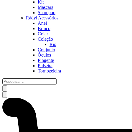
Kit
Mascara
Shampoo
Rádyi Acessórios
Anel
Brinco
Colar
Coleção
Rio
Conjunto
Óculos
Pingente
Pulseira
Tornozeleira
esquisar
…