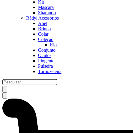
Kit
Mascara
Shampoo
Rádyi Acessórios
Anel
Brinco
Colar
Coleção
Rio
Conjunto
Óculos
Pingente
Pulseira
Tornozeleira
esquisar
…