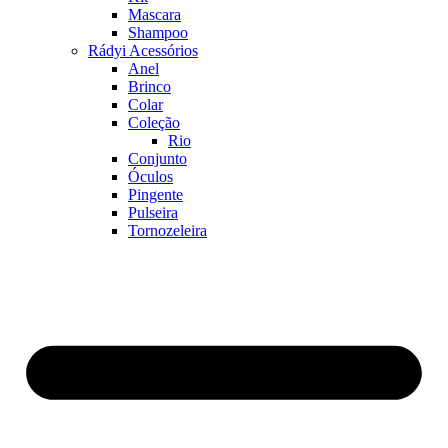
Mascara
Shampoo
Rádyi Acessórios
Anel
Brinco
Colar
Coleção
Rio
Conjunto
Óculos
Pingente
Pulseira
Tornozeleira