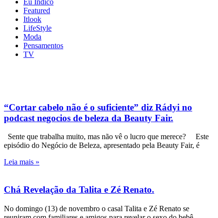
Eu Indico
Featured
Itlook
LifeStyle
Moda
Pensamentos
TV
“Cortar cabelo não é o suficiente” diz Rádyi no
podcast negocios de beleza da Beauty Fair.
Sente que trabalha muito, mas não vê o lucro que merece? Este
episódio do Negócio de Beleza, apresentado pela Beauty Fair, é
Leia mais »
Chá Revelação da Talita e Zé Renato.
No domingo (13) de novembro o casal Talita e Zé Renato se
reuniram com familiares e amigos para revelar o sexo do bebê.