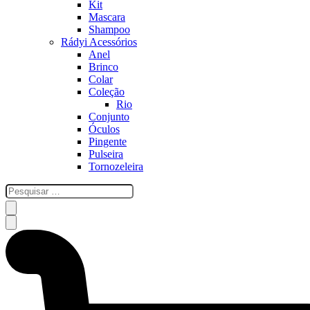
Kit
Mascara
Shampoo
Rádyi Acessórios
Anel
Brinco
Colar
Coleção
Rio
Conjunto
Óculos
Pingente
Pulseira
Tornozeleira
esquisar
…