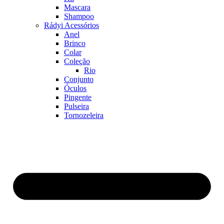
Mascara
Shampoo
Rádyi Acessórios
Anel
Brinco
Colar
Coleção
Rio
Conjunto
Óculos
Pingente
Pulseira
Tornozeleira